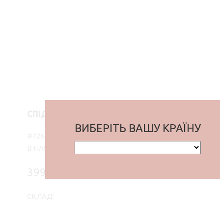
СПІДНИЦЯ МІНІ FLOW, МОККО
ВИБЕРІТЬ ВАШУ КРАЇНУ
#726-62-МKK
В НАЯВНОСТІ
3990 ₴
СКЛАД: