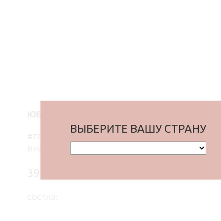
ЮБКА МИНИ FLOW, МОККО
ВЫБЕРИТЕ ВАШУ СТРАНУ
#726-62-МKK
В НАЛИЧИИ
3990 ₴
СОСТАВ: